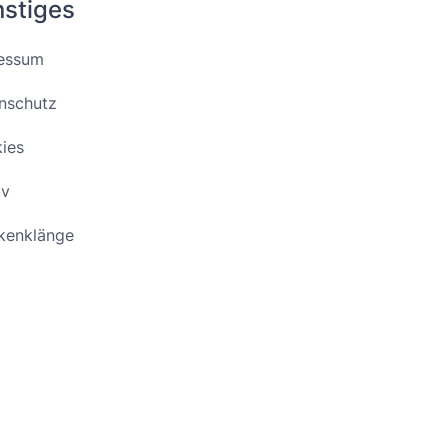
stiges
essum
nschutz
ies
iv
kenklänge