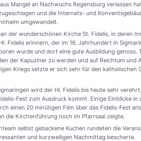
aus Mangel an Nachwuchs Regensburg verlassen hatte
 zugeschlagen und die Internats- und Konventsgebäude
hnheim umgewandelt.
 an der wunderschönen Kirche St. Fidelis, in deren I
 Fidelis erinnern, der im 16. Jahrhundert in Sigmari
boren wurde und dort eine gute Ausbildung genoss. 
den der Kapuziner zu werden und auf Reichtum und 
igen Kriegs setzte er sich sehr für den katholischen 
igmaringen wird der Hl. Fidelis bis heute sehr verehr
Fidelis-Fest zum Ausdruck kommt. Einige Einblicke in
ch einen 20 minütigen Film über das Fidelis-Fest er
n die Kirchenführung noch im Pfarrsaal zeigte.
team selbst gebackene Kuchen rundeten die Veransta
eressanten und kurzweiligen Nachmittag bescherte.