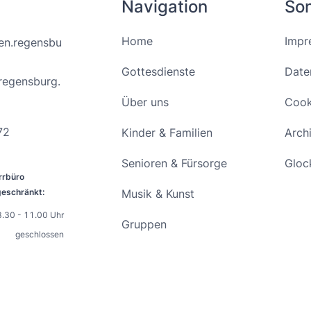
Navigation
Son
Home
Impr
en.regensbu
Gottesdienste
Date
regensburg.
Über uns
Cook
72
Kinder & Familien
Arch
Senioren & Fürsorge
Gloc
rrbüro
eschränkt:
Musik & Kunst
.30 - 11.00 Uhr
Gruppen
geschlossen