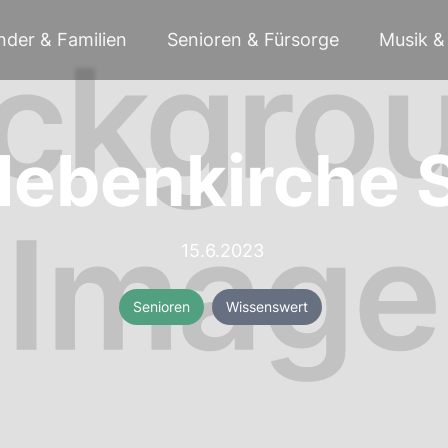
nder & Familien
Senioren & Fürsorge
Musik & 
ebenkirche St
15.6.2023
Senioren
Wissenswert