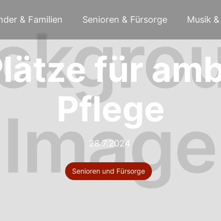
nder & Familien
Senioren & Fürsorge
Musik & 
Plätze für am
Pflege
28.7.2024
Senioren und Fürsorge