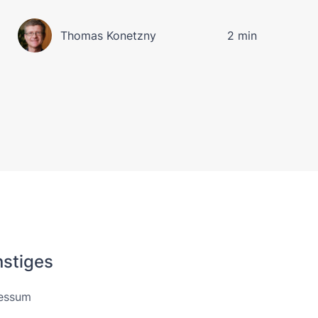
Thomas Konetzny
2 min
stiges
essum