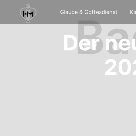
Glaube & Gottesdienst
Ki
Der ne
202