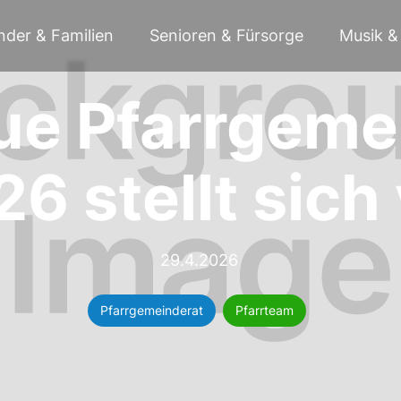
nder & Familien
Senioren & Fürsorge
Musik & 
ue Pfarrgeme
6 stellt sich
29.4.2026
Pfarrgemeinderat
Pfarrteam