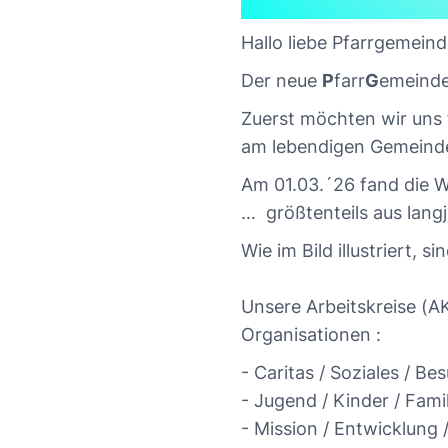
Hallo liebe Pfarrgemein
Der neue
P
farr
G
emeind
Zuerst möchten wir uns 
am lebendigen Gemeind
Am 01.03.´26 fand die Wa
… größtenteils aus lang
Wie im Bild illustriert, 
Unsere Arbeitskreise (A
Organisationen :
- Caritas / Soziales / Be
- Jugend / Kinder / Famil
- Mission / Entwicklung 