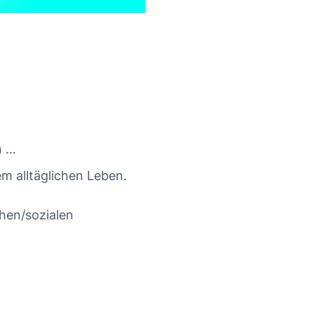
n …
dem alltäglichen Leben.
chen/sozialen