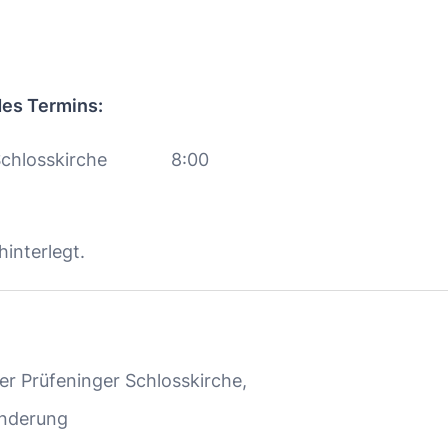
des Termins:
Schlosskirche
8:00
interlegt.
er Prüfeninger Schlosskirche,
anderung