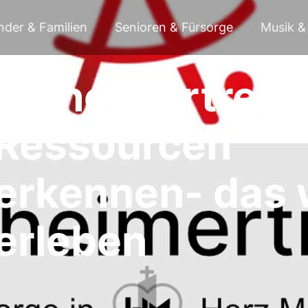
nder & Familien
Senioren & Fürsorge
Musik & 
Alzheimertreff:
Ressourcen
erkennen- das 
erleben